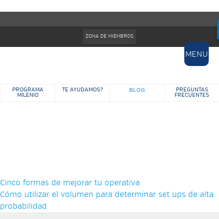
Pasar al contenido principal
Formulario de búsqueda
ZONA DE MIEMBROS
MENU
BLOG
PROGRAMA
TE AYUDAMOS?
PREGUNTAS
MILENIO
FRECUENTES
BLOG
Cinco formas de mejorar tu operativa
Cómo utilizar el volumen para determinar set ups de alta
probabilidad