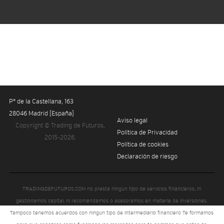
Pº de la Castellana, 163
Youtube
Facebook
Twitter
Linkedin
28046 Madrid (España)
Aviso legal
Copyright © Trading de Futuros,
Política de Privacidad
2015-2026.
Política de cookies
Declaración de riesgo
TRADINGDEFUTUROS.COM no presta ningún tipo de servicios financieros, ni
gestionamos capital, ni recomendamos o asesoramos en materia de inversiones.
Tampoco tenemos acuerdos con ningún tipo de intermediario financiero Te formamos