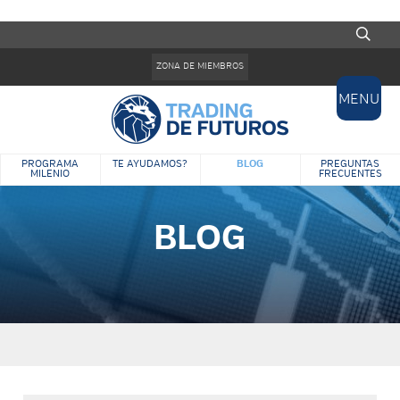
Pasar al contenido principal
Formulario de búsqueda
ZONA DE MIEMBROS
MENU
BLOG
PROGRAMA
TE AYUDAMOS?
PREGUNTAS
MILENIO
FRECUENTES
BLOG