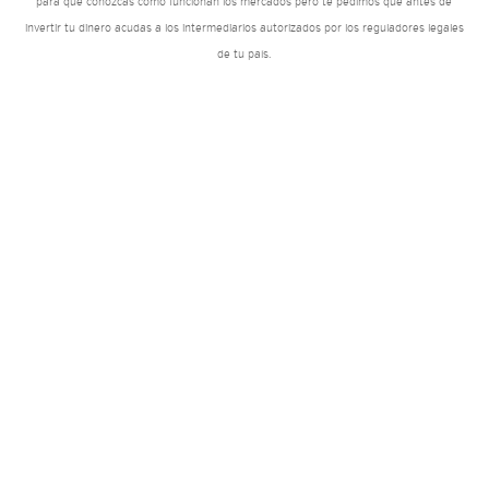
para que conozcas como funcionan los mercados pero te pedimos que antes de
invertir tu dinero acudas a los intermediarios autorizados por los reguladores legales
de tu país.