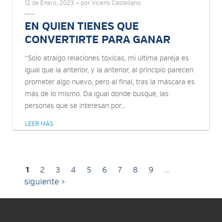
12 de Enero, 2023 — por Vicens Castellano
EN QUIEN TIENES QUE
CONVERTIRTE PARA GANAR
“Solo atraigo relaciones tóxicas, mi última pareja es
igual que la anterior, y la anterior, al principio parecen
prometer algo nuevo, pero al final, tras la máscara es
más de lo mismo. Da igual donde busqué, las
personas que se interesan por...
LEER MÁS
Páginas
1
2
3
4
5
6
7
8
9
…
siguiente ›