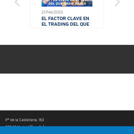
21/Feb/2023
EL FACTOR CLAVE EN
EL TRADING DEL QUE
NADIE HABLA
15/Feb/2023
SI NO GANAS NO ES
POR FALTA DE GANAS
Pº de la Castellana, 163
Youtube
Facebook
Twitter
Linkedin
28046 Madrid (España)
Aviso legal