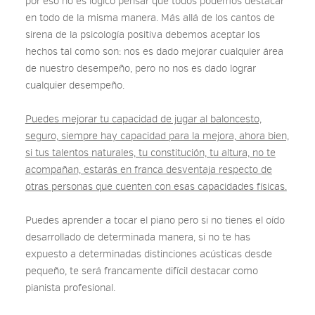
por eso no es lógico pensar que todos podemos destacar
en todo de la misma manera. Más allá de los cantos de
sirena de la psicología positiva debemos aceptar los
hechos tal como son: nos es dado mejorar cualquier área
de nuestro desempeño, pero no nos es dado lograr
cualquier desempeño.
Puedes mejorar tu capacidad de jugar al baloncesto,
seguro, siempre hay capacidad para la mejora, ahora bien,
si tus talentos naturales, tu constitución, tu altura, no te
acompañan, estarás en franca desventaja respecto de
otras personas que cuenten con esas capacidades físicas.
Puedes aprender a tocar el piano pero si no tienes el oído
desarrollado de determinada manera, si no te has
expuesto a determinadas distinciones acústicas desde
pequeño, te será francamente difícil destacar como
pianista profesional.