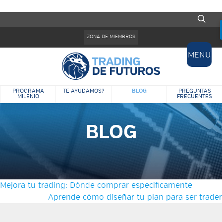
Pasar al contenido principal
Formulario de búsqueda
ZONA DE MIEMBROS
MENU
BLOG
PROGRAMA
TE AYUDAMOS?
PREGUNTAS
MILENIO
FRECUENTES
BLOG
Mejora tu trading: Dónde comprar específicamente
Aprende cómo diseñar tu plan para ser trader