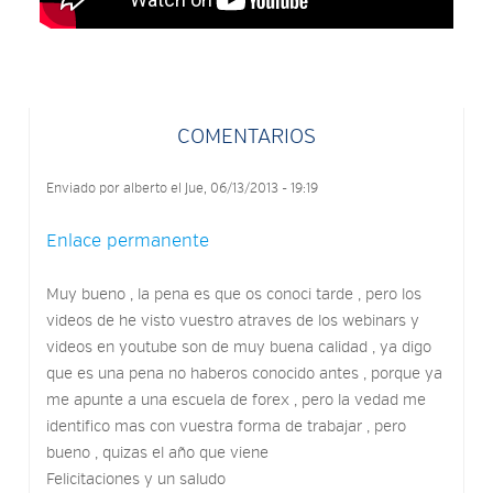
COMENTARIOS
Enviado por
alberto
el Jue, 06/13/2013 - 19:19
Enlace permanente
Muy bueno , la pena es que os conoci tarde , pero los
videos de he visto vuestro atraves de los webinars y
videos en youtube son de muy buena calidad , ya digo
que es una pena no haberos conocido antes , porque ya
me apunte a una escuela de forex , pero la vedad me
identifico mas con vuestra forma de trabajar , pero
bueno , quizas el año que viene
Felicitaciones y un saludo