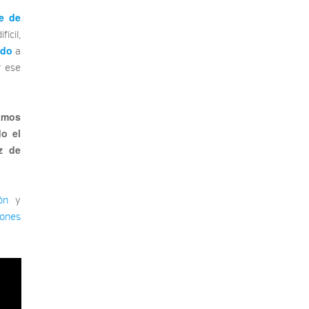
e de
ícil,
ido
a
r ese
amos
do el
z de
ón
y
iones