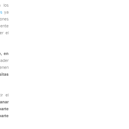
 los
os
ya
ones
mente
er el
e, en
rader
ienen
itas
ir el
ganar
parte
parte