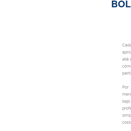
BOL
Cad
apro
allá
cóm
part
Por 
merc
baj
pro
sim
cost