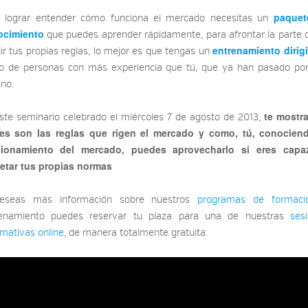
paquet
 lograr entender cómo funciona el mercado necesitas un
ocimiento
que puedes aprender rápidamente, para afrontar la parte dif
entrenamiento dirig
ir tus propias reglas, lo mejor es que tengas un
o de personas con más experiencia que tú, que ya han pasado po
no.
te mostr
ste seminario celebrado el miércoles 7 de agosto de 2013,
es son las reglas que rigen el mercado y como, tú, conocien
cionamiento del mercado, puedes aprovecharlo si eres capa
etar tus propias normas
deseas más información sobre nuestros
programas de formaci
renamiento puedes reservar tu plaza para una de nuestras
ses
rmativas online
, de manera totalmente gratuita.