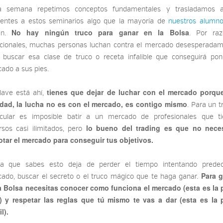
a semana repetimos conceptos fundamentales y trasladamos a
tentes a estos seminarios algo que la mayoría de
nuestros alumn
No hay ningún truco para ganar en la Bolsa
en.
. Por raz
ionales, muchas personas luchan contra el mercado desesperada
 buscar esa clase de truco o receta infalible que conseguirá pon
ado a sus pies.
tienes que dejar de luchar con el mercado porqu
lave está ahí,
idad, la lucha no es con el mercado, es contigo mismo
. Para un t
icular es imposible batir a un mercado de profesionales que t
lo bueno del trading es que no neces
rsos casi ilimitados, pero
otar el mercado para conseguir tus objetivos.
a que sabes esto deja de perder el tiempo intentando predec
Para 
ado, buscar el secreto o el truco mágico que te haga ganar.
a Bolsa necesitas conocer como funciona el mercado (esta es la 
l) y respetar las reglas que tú mismo te vas a dar (esta es la 
il).