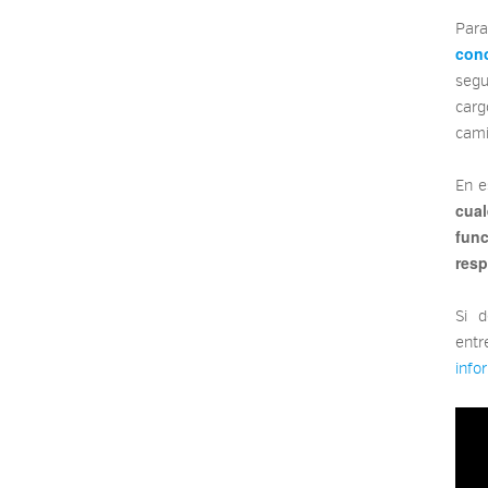
Para
con
segu
carg
cami
En e
cual
fun
resp
Si 
ent
info