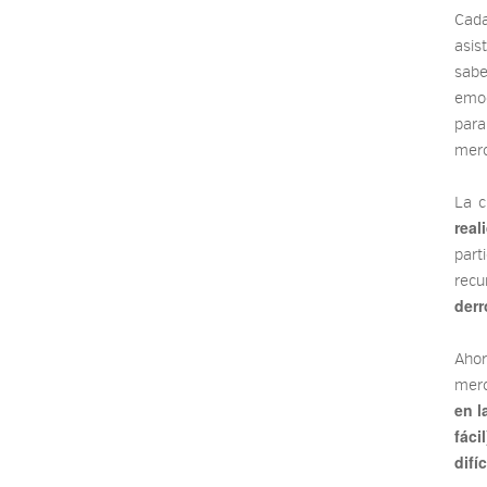
Cad
asis
sab
emoc
para
merc
La c
real
part
recu
derr
Ahor
merc
en l
fáci
difíc