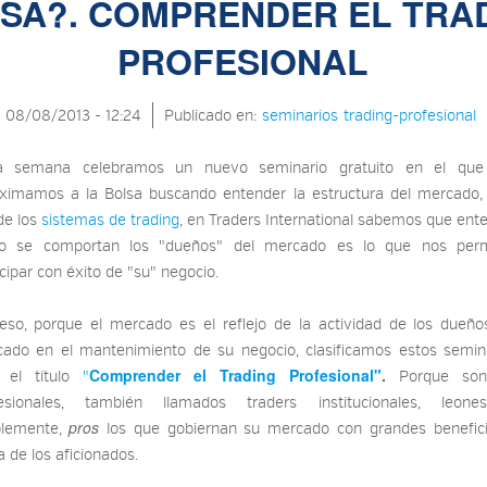
SA?. COMPRENDER EL TRA
PROFESIONAL
08/08/2013 - 12:24
Publicado en:
seminarios
trading-profesional
a semana celebramos un nuevo seminario gratuito en el que
ximamos a la Bolsa buscando entender la estructura del mercado
 de los
sistemas de trading
, en Traders International sabemos que ent
o se comportan los "dueños" del mercado es lo que nos permi
icipar con éxito de "su" negocio.
eso, porque el mercado es el reflejo de la actividad de los dueño
ado en el mantenimiento de su negocio, clasificamos estos semin
Comprender el Trading Profesional"
.
o el título
"
Porque son
fesionales, también llamados traders institucionales, leone
pros
plemente,
los que gobiernan su mercado con grandes benefic
a de los aficionados.