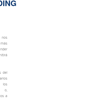
DING
 nos
, más
ender
tirá
s del
arios
 los
s o,
ios a