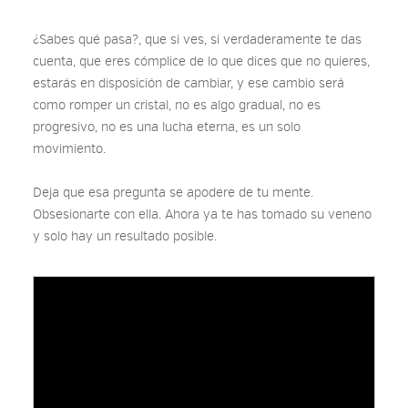
¿Sabes qué pasa?, que si ves, si verdaderamente te das
cuenta, que eres cómplice de lo que dices que no quieres,
estarás en disposición de cambiar, y ese cambio será
como romper un cristal, no es algo gradual, no es
progresivo, no es una lucha eterna, es un solo
movimiento.
Deja que esa pregunta se apodere de tu mente.
Obsesionarte con ella. Ahora ya te has tomado su veneno
y solo hay un resultado posible.