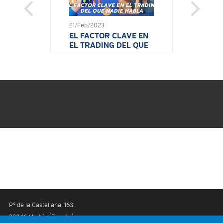
21/Feb/2023
EL FACTOR CLAVE EN
EL TRADING DEL QUE
NADIE HABLA
15/Feb/2023
SI NO GANAS NO ES
POR FALTA DE GANAS
Pº de la Castellana, 163
Youtube
Facebook
Twitter
Linkedin
28046 Madrid (España)